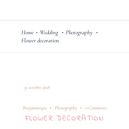
Home
Wedding
Photography
•
•
•
Flower decoration
31 octobre 2018
Benjamin0401
Photography
0 Comments
FLOWER DECORATION