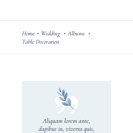
Home
Wedding
Albums
•
•
•
Table Decoration
Aliquam lorem ante,
dapibus in, viverra quis,