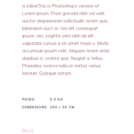
a odioeThis is Photoshop’s version of
Lorem Ipsum. Proin gravida nibh vel velit
auctor aliqueenean sollicitudin, lorem quis
bibendum auct or, nisi elit consequat
ipsum, nec sagittis sem nibh idi elit.
vulputate cursus a sit amet mauri s. Morbi
accumsan ipsum velit. Aliquam lorem ante,
dapibus in, viverra quis, feugiat a, tellus.
Phasellus viverra nulla ut metus varius
laoreet. Quisque rutrum.
POIDS
0.5 KG
DIMENSIONS
200 × 50 CM
AVIS