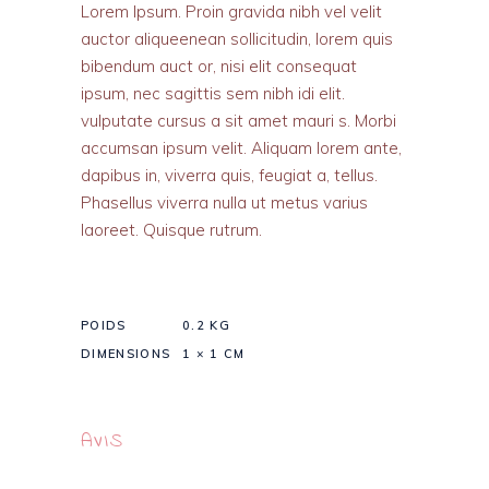
Lorem Ipsum. Proin gravida nibh vel velit
auctor aliqueenean sollicitudin, lorem quis
bibendum auct or, nisi elit consequat
ipsum, nec sagittis sem nibh idi elit.
vulputate cursus a sit amet mauri s. Morbi
accumsan ipsum velit. Aliquam lorem ante,
dapibus in, viverra quis, feugiat a, tellus.
Phasellus viverra nulla ut metus varius
laoreet. Quisque rutrum.
POIDS
0.2 KG
DIMENSIONS
1 × 1 CM
AVIS